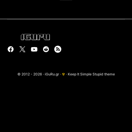
© 2012 - 2026 · iGuRu.gr ·
☢
· Keep It Simple Stupid theme