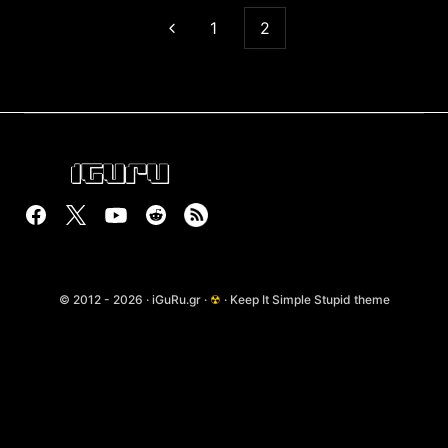
1
2
© 2012 - 2026 · iGuRu.gr ·
☢
· Keep It Simple Stupid theme