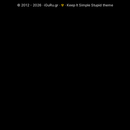
© 2012 - 2026 · iGuRu.gr ·
☢
· Keep It Simple Stupid theme