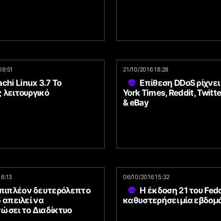
09:51
21/10/2016 18:28
chi Linux 3.7 Το
Επίθεση DDoS ρίχνε
 λειτουργικό
York Times, Reddit, Twitte
& eBay
16:13
06/10/2016 15:32
επιπλέον δευτερόλεπτο
H έκδοση 21 του Fed
 απειλεί να
καθυστερήσει μία εβδομ
ώσει το Διαδίκτυο