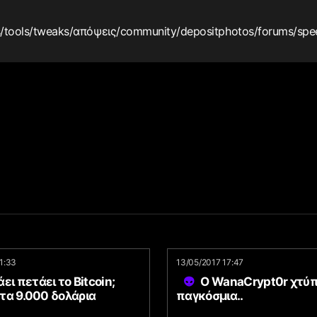
s
/tools
/tweaks
/απόψεις
/community
/depositphotos
/forums
/spe
11:33
13/05/2017 17:47
ει πετάει το Bitcoin;
Ο WanaCrypt0r χτύ
τα 9.000 δολάρια
παγκόσμια..