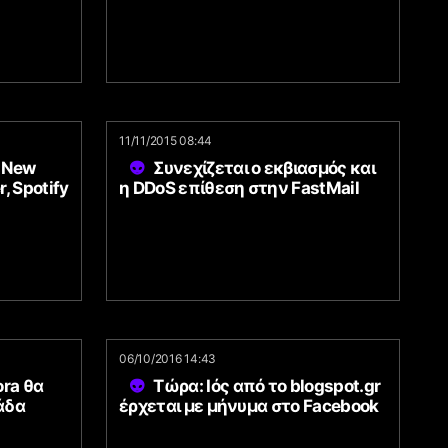
11/11/2015 08:44
ι New
Συνεχίζεται ο εκβιασμός και
r, Spotify
η DDoS επίθεση στην FastMail
06/10/2016 14:43
ora θα
Τώρα: Ιός από το blogspot.gr
άδα
έρχεται με μήνυμα στο Facebook