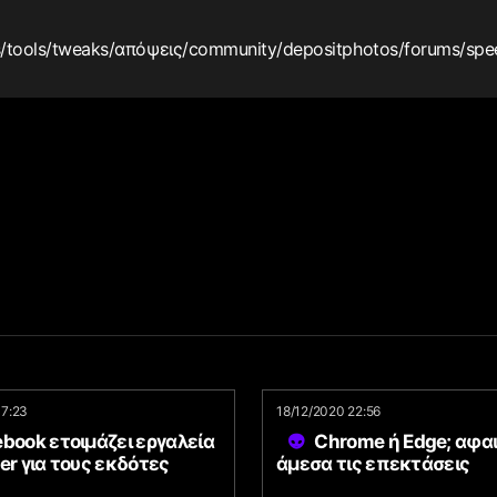
s
/tools
/tweaks
/απόψεις
/community
/depositphotos
/forums
/spe
17:23
18/12/2020 22:56
book ετοιμάζει εργαλεία
Chrome ή Edge; αφα
er για τους εκδότες
άμεσα τις επεκτάσεις