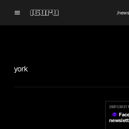
/new
york
29/01/2021 
Face
newslett