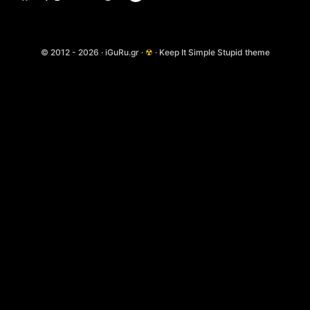
© 2012 - 2026 · iGuRu.gr ·
☢
· Keep It Simple Stupid theme