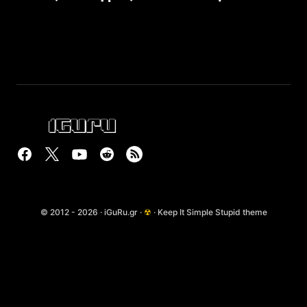
© 2012 - 2026 · iGuRu.gr ·
☢
· Keep It Simple Stupid theme