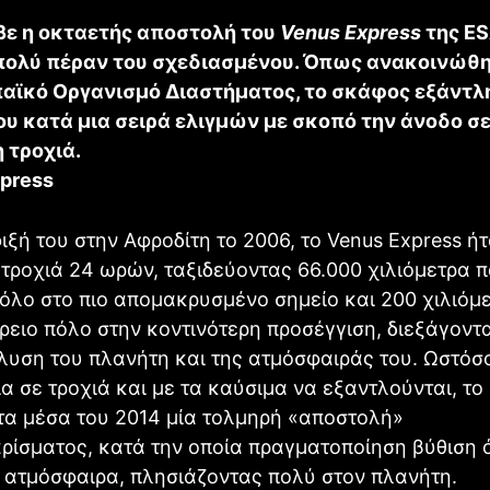
βε η οκταετής αποστολή του
Venus Express
της ES
πολύ πέραν του σχεδιασμένου. Όπως ανακοινώθ
αϊκό Οργανισμό Διαστήματος, το σκάφος εξάντλ
ου κατά μια σειρά ελιγμών με σκοπό την άνοδο σ
 τροχιά.
ιξή του στην Αφροδίτη το 2006, το Venus Express ή
 τροχιά 24 ωρών, ταξιδεύοντας 66.000 χιλιόμετρα 
πόλο στο πιο απομακρυσμένο σημείο και 200 χιλιό
ρειο πόλο στην κοντινότερη προσέγγιση, διεξάγοντα
υση του πλανήτη και της ατμόσφαιράς του. Ωστόσο
α σε τροχιά και με τα καύσιμα να εξαντλούνται, τ
τα μέσα του 2014 μία τολμηρή «αποστολή»
ίσματος, κατά την οποία πραγματοποίηση βύθιση ό
 ατμόσφαιρα, πλησιάζοντας πολύ στον πλανήτη.