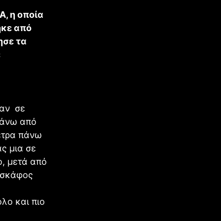
A, η οποία
ηκε από
ησε τα
ε
ταν σε
πάνω από
μετρα πάνω
ς μια σε
, μετά από
ο σκάφος
λο και πιο