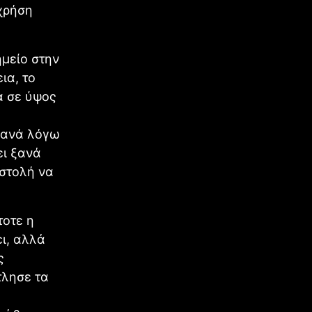
χρήση
ημείο στην
ια, το
ά σε ύψος
 ξανά λόγω
ει ξανά
οστολή να
τοτε η
ει, αλλά
ς
τλησε τα