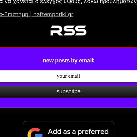
α να χάνεται ο έλεγχος ύψους, λόγω προβλημάτων
-Επιστήμη | naftemporiki.gr
new posts by email:
subscribe