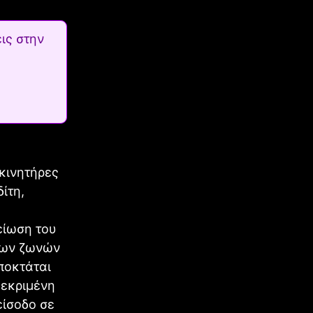
ις στην
κινητήρες
ίτη,
είωση του
των ζωνών
ποκτάται
κεκριμένη
είσοδο σε