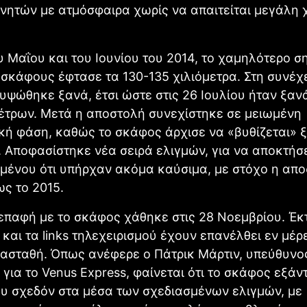
νητών με ατμόσφαιρα χωρίς να απαιτείται μεγάλη 
 Μαΐου και του Ιουνίου του 2014, το χαμηλότερο σ
 σκάφους έφτασε τα 130-135 χιλιόμετρα. Στη συνέχε
ψώθηκε ξανά, έτσι ώστε στις 26 Ιουλίου ήταν ξαν
έτρων. Μετά η αποστολή συνεχίστηκε σε μειωμένη
κή φάση, καθώς το σκάφος άρχισε να «βυθίζεται»
 Αποφασίστηκε νέα σειρά ελιγμών, για να αποκτήσ
μένου ότι υπήρχαν ακόμα καύσιμα, με στόχο η απ
ως το 2015.
επαφή με το σκάφος χάθηκε στις 28 Νοεμβρίου. Έκ
 και τα links τηλεχειρισμού έχουν επανέλθει εν μέρ
 ασταθή. Όπως ανέφερε ο Πάτρικ Μάρτιν, υπεύθυνο
για το Venus Express, φαίνεται ότι το σκάφος εξάν
υ σχεδόν στα μέσα των σχεδιασμένων ελιγμών, με