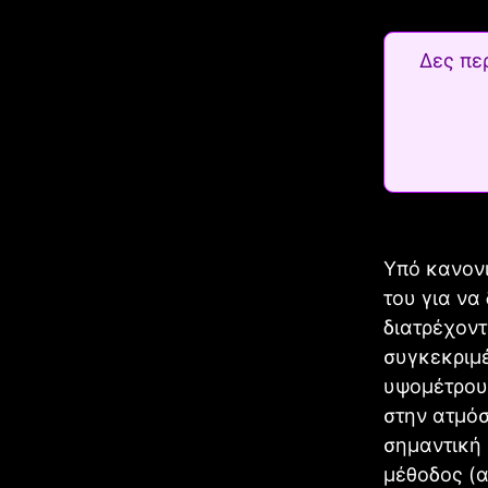
Δες πε
Υπό κανονι
του για να
διατρέχοντ
συγκεκριμέ
υψομέτρου
στην ατμόσ
σημαντική 
μέθοδος (α