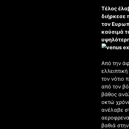
Τέλος έλα
διήρκεσε 
τον Ευρωπ
καύσιμά τ
υψηλότερη
Από την άφ
ελλειπτική
τον νότιο 
από τον βό
βάθος ανάλ
οκτώ χρόνι
ανέλαβε σ
αεροφρεναρ
βαθιά στην