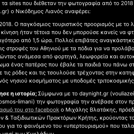
τα sites που διέθεταν την φωτογραφία από το 2018
.gr) ο Νικόδημος Λιανός αναφέρει:
2018. Ο παγκόσμιος τουριστικός προορισμός με το λ
 κίνηση ήταν τέτοια που δεν μπορούσε κανείς να φτ
λιγότερο από 1,5 ώρα. Πολλοί επιβάτες αναγκάστηκ
ις στροφές του Αθηνιού με τα πόδια για να προλάβ
νώντας ανάμεσα από φορτηγά, λεωφορεία και αυτοκ
μα ένας πατέρας που έβαλε τα παιδιά του πάνω στ
ε τις ρόδες και τις τσουλούσε τρέχοντας στην κατη
νός νησιού κοσμήματος με υποδομές τριτοκοσμική
ησε η ιστορία;
Σύμφωνα με το daynight.gr (vouliazei
kosmos-limani) την φωτογραφία την ανέβασε στον 
ασμό του στο facebook
ο Μιχάλης Βλατάκης, πρόε
ών & Ταξιδιωτικών Πρακτόρων Κρήτης, κρούοντας 
ου για το φαινόμενο του «υπερτουρισμού» που ταλαν
 νησί των Κυκλάδων.