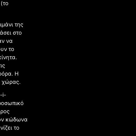
 (το
ιμάνι της
άσει στο
αν να
ουν το
ίνητα.
ις
φόρα. Η
ς χώρας.
-i-
προσωπικό
δρος
τον κώδωνα
ίζει το