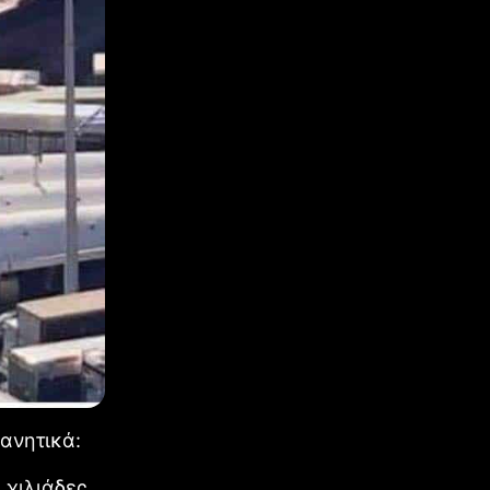
λανητικά:
 χιλιάδες