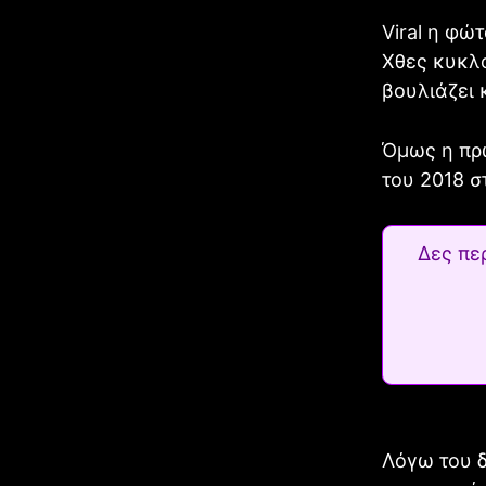
Viral η φώ
Χθες κυκλο
βουλιάζει 
Όμως η πρ
του 2018 σ
Δες πε
Λόγω του δ