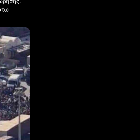
χώρησης.
άτω