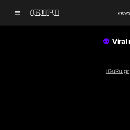
/new
Viral
iGuRu.gr