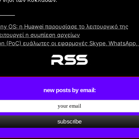
______
ny OS: η Huawei παρουσίασε το λειτουργικό της
ειτουργεί η συμπίεση αρχείων
on (PoC) ευάλωτες οι εφαρμογές Skype, WhatsApp, 
new posts by email:
subscribe