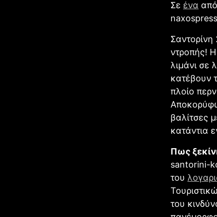
Σε
ένα
από 
naxospress
Σαντορίνη 
ντροπής! Η
λιμάνι σε 
κατέβουν τ
πλοίο περ
Αποκορύφω
βαλίτσες μ
κατάντια ε
Πως ξεκίν
santorini-
του
λογαρι
Τουριστικ
του κινδύν
πανέμορφο