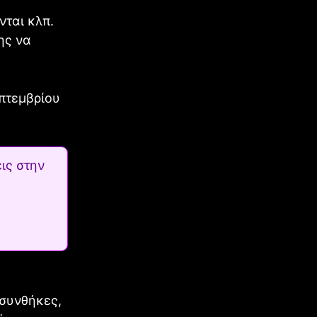
νται κλπ.
ης να
πτεμβρίου
ις στην
 συνθήκες,