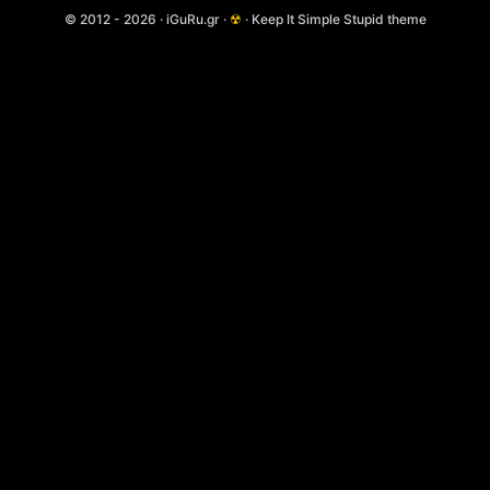
© 2012 - 2026 · iGuRu.gr ·
☢
· Keep It Simple Stupid theme