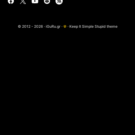
© 2012 - 2026 · iGuRu.gr ·
☢
· Keep It Simple Stupid theme