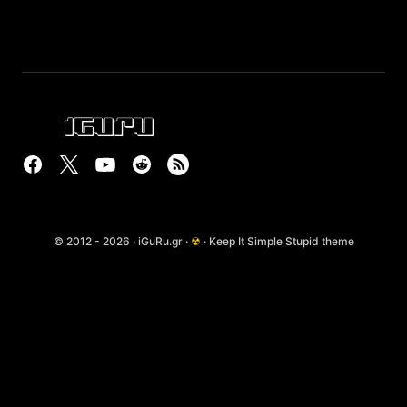
© 2012 - 2026 · iGuRu.gr ·
☢
· Keep It Simple Stupid theme