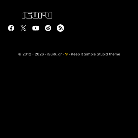
© 2012 - 2026 · iGuRu.gr ·
☢
· Keep It Simple Stupid theme