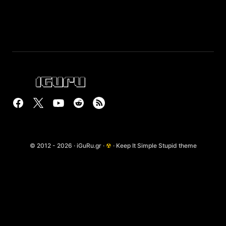
© 2012 - 2026 · iGuRu.gr ·
☢
· Keep It Simple Stupid theme