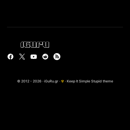
© 2012 - 2026 · iGuRu.gr ·
☢
· Keep It Simple Stupid theme