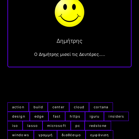
Δημήτρης
O Δημήτρης μισεί τις Δευτέρες…..
action
build
center
cloud
cortana
design
edge
fast
https
iguru
insiders
iso
lasso
microsoft
pc
redstone
windows
γραμμή
διαθέσιμο
εμφάνιση