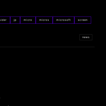
sider
jp
micro
micros
microsoft
screen
news
.