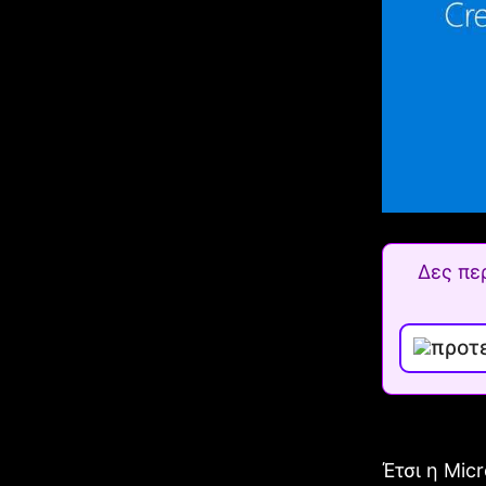
Δες πε
Έτσι η Mic