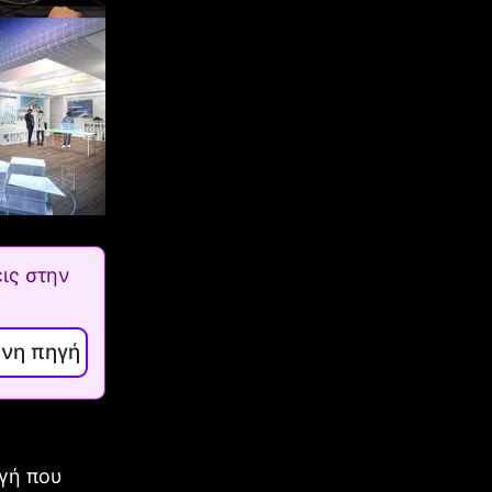
ις στην
ενη πηγή
αγή που