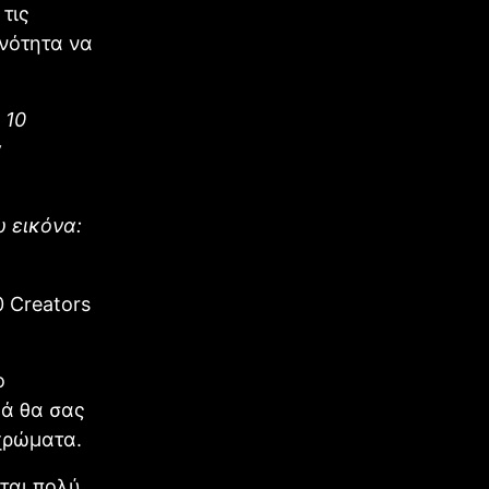
τις
νότητα να
 10
α
ω εικόνα:
0 Creators
ο
ά θα σας
χρώματα.
ται πολύ