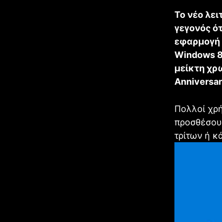
Το νέο λει
γεγονός ό
εφαρμογή Ρ
Windows 8.
μείκτη χρ
Anniversar
Πολλοί χρή
προσθέσου
τρίτων ή κ