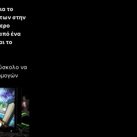
ια το
άτων στην
τερο
 από ένα
αι το
δύσκολο να
ρμογών