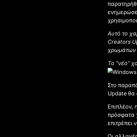
παρατηρήθη
ενημερώσει
χρησιμοποι
Αυτό το χα
Creators U
χρωμάτων 
Το “νέο” χ
Στο παραπά
Update θα 
Επιπλέον, 
πρόσφατα 
επιτρέπει 
Οι αλλαγές