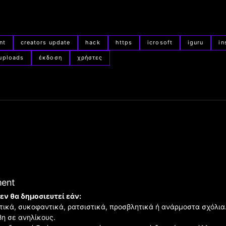
nt
creators update
hack
https
icrosoft
iguru
in
uploads
έκδοση
χρήστες
ment
εν θα δημοσιευτεί εάν:
ιστικά, συκοφαντικά, ρατσιστικά, προσβλητικά ή ανάρμοστα σχόλια
βη σε ανηλίκους.