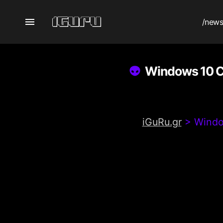
/new
Windows 10 C
iGuRu.gr
>
Windo