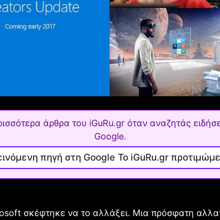
ρισσότερα άρθρα του iGuRu.gr όταν αναζητάς ειδήσε
Google.
Το iGuRu.gr προτιμώμ
rosoft σκέφτηκε να το αλλάξει. Μια πρόσφατη αλλ