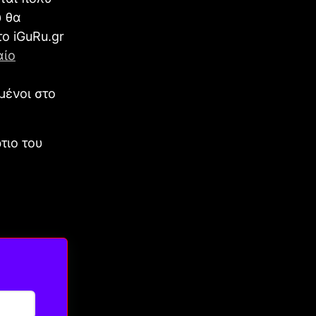
υ θα
ο iGuRu.gr
αίο
ε
μένοι στο
τιο του