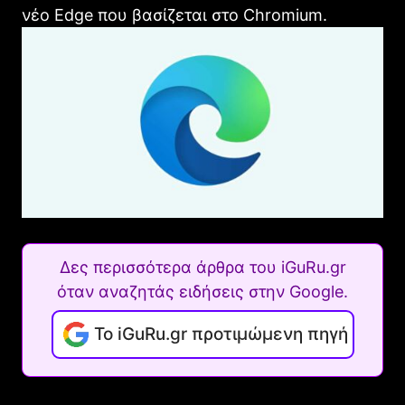
νέο Edge που βασίζεται στο Chromium.
Δες περισσότερα άρθρα του iGuRu.gr
όταν αναζητάς ειδήσεις στην Google.
Το iGuRu.gr προτιμώμενη πηγή