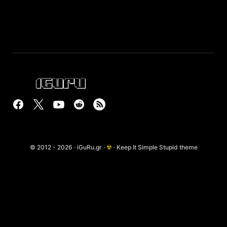
© 2012 - 2026 · iGuRu.gr ·
☢
· Keep It Simple Stupid theme