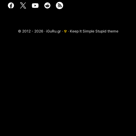
© 2012 - 2026 · iGuRu.gr ·
☢
· Keep It Simple Stupid theme