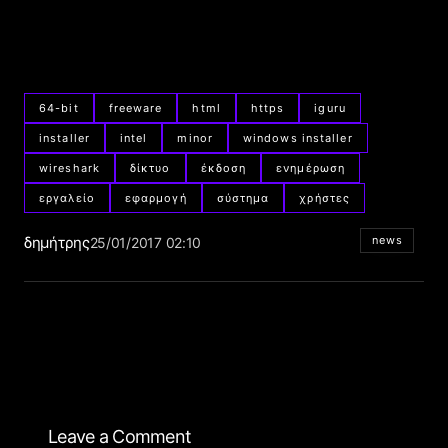
64-bit
freeware
html
https
iguru
installer
intel
minor
windows installer
wireshark
δίκτυο
έκδοση
ενημέρωση
εργαλείο
εφαρμογή
σύστημα
χρήστες
δημήτρης
news
25/01/2017 02:10
Leave a Comment