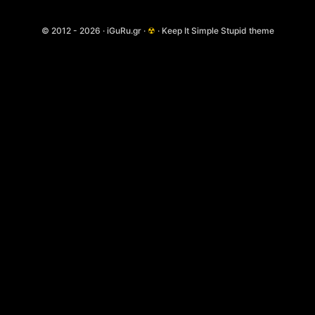
© 2012 - 2026 · iGuRu.gr ·
☢
· Keep It Simple Stupid theme