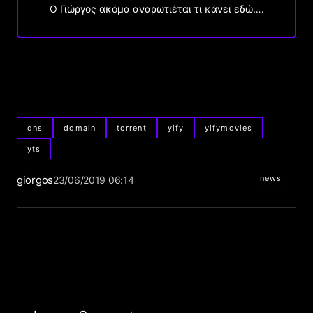
Ο Γιώργος ακόμα αναρωτιέται τι κάνει εδώ….
dns
domain
torrent
yify
yifymovies
yts
giorgos
news
23/06/2019 06:14