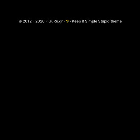
© 2012 - 2026 · iGuRu.gr ·
☢
· Keep It Simple Stupid theme