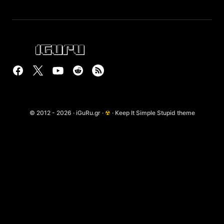
© 2012 - 2026 · iGuRu.gr ·
☢
· Keep It Simple Stupid theme