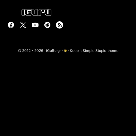
© 2012 - 2026 · iGuRu.gr ·
☢
· Keep It Simple Stupid theme