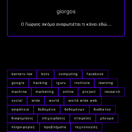
giorgos
Ο Γιώργος ακόμα αναρωτιέται τι κάνει εδώ….
berners-lee
bots
computing
facebook
google
hacking
iguru
institute
learning
machine
marketing
online
project
research
social
wide
world
world wide web
ασφάλεια
δεδομένα
δεδομένων
διαδίκτυο
διαφημίσεις
επιχειρήσεις
εταιρείες
μήνυμα
πληροφορίες
προβλήματα
τεχνολογίες