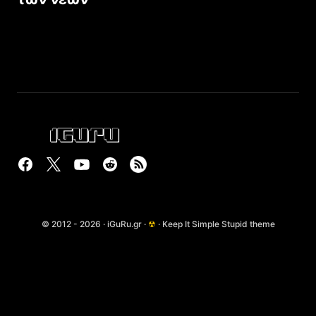
© 2012 - 2026 · iGuRu.gr ·
☢
· Keep It Simple Stupid theme