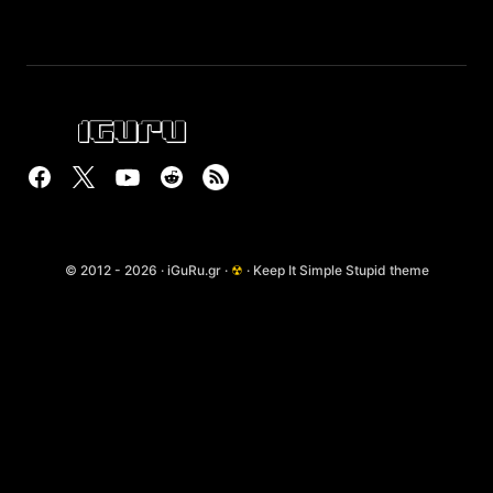
© 2012 - 2026 · iGuRu.gr ·
☢
· Keep It Simple Stupid theme