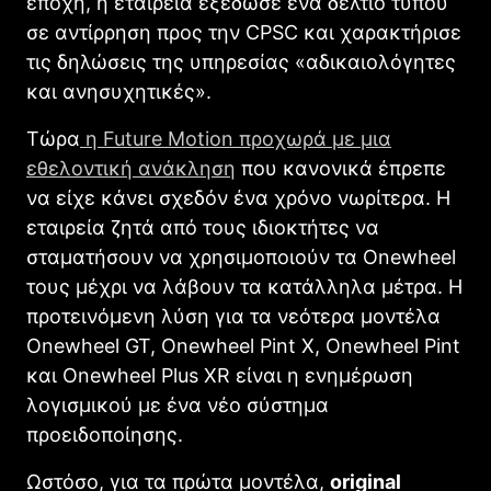
εποχή, η εταιρεία εξέδωσε ένα δελτίο τύπου
σε αντίρρηση προς την CPSC και χαρακτήρισε
τις δηλώσεις της υπηρεσίας «αδικαιολόγητες
και ανησυχητικές».
Τώρα
η Future Motion προχωρά με μια
εθελοντική ανάκληση
που κανονικά έπρεπε
να είχε κάνει σχεδόν ένα χρόνο νωρίτερα. Η
εταιρεία ζητά από τους ιδιοκτήτες να
σταματήσουν να χρησιμοποιούν τα Onewheel
τους μέχρι να λάβουν τα κατάλληλα μέτρα. Η
προτεινόμενη λύση για τα νεότερα μοντέλα
Onewheel GT, Onewheel Pint X, Onewheel Pint
και Onewheel Plus XR είναι η ενημέρωση
λογισμικού με ένα νέο σύστημα
προειδοποίησης.
Ωστόσο, για τα πρώτα μοντέλα,
original