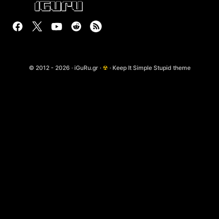
© 2012 - 2026 · iGuRu.gr ·
☢
· Keep It Simple Stupid theme