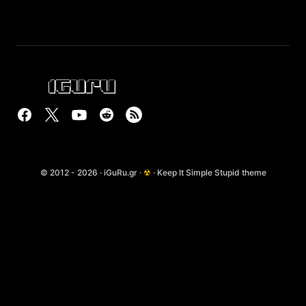
© 2012 - 2026 · iGuRu.gr ·
☢
· Keep It Simple Stupid theme