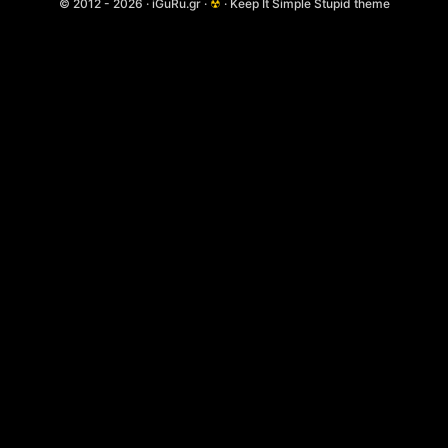
© 2012 - 2026 · iGuRu.gr ·
☢
· Keep It Simple Stupid theme