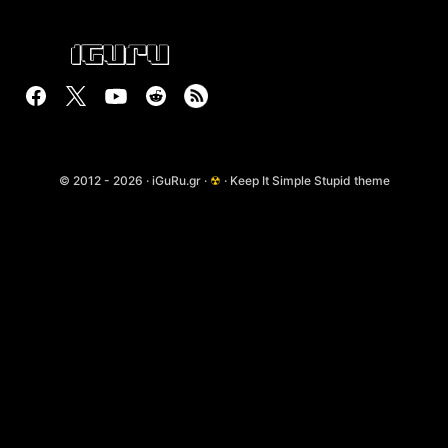
© 2012 - 2026 · iGuRu.gr ·
☢
· Keep It Simple Stupid theme