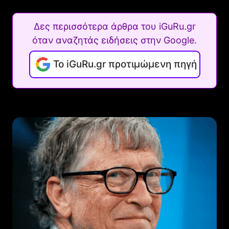
Δες περισσότερα άρθρα του iGuRu.gr
όταν αναζητάς ειδήσεις στην Google.
Το iGuRu.gr προτιμώμενη πηγή