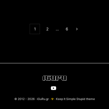
1
2
…
6
© 2012 - 2026 · iGuRu.gr ·
☢
· Keep It Simple Stupid theme