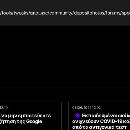
s
/tools
/tweaks
/απόψεις
/community
/depositphotos
/forums
/spe
12:19
03/06/2022 12:02
ί να μην εμπιστεύεστε
Εκπαιδευμένοι σκύλ
ζήτηση της Google
ανιχνεύουν COVID-19 κα
από τα αντιγονικά τεστ