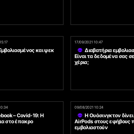
15:17
17/09/2021 10:47
Εμβολιασμένος και ψεκ
Διαβατήρια εμβολια
Είναι τα δεδομένα σας σ
χέρια;
10:34
09/08/2021 10:24
book – Covid-19: Η
Η Ουάσινγκτον δίνε
ια στο έπακρο
AirPods στους εφήβους 
εμβολιαστούν