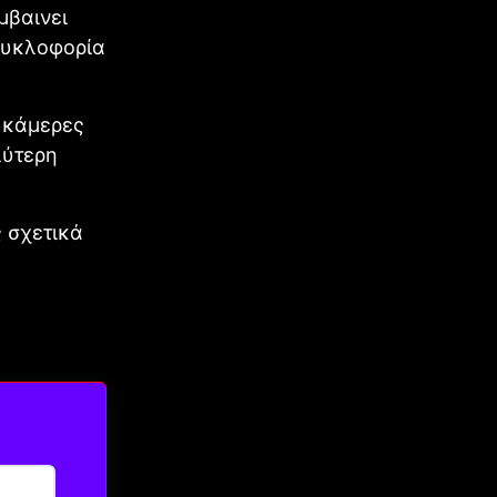
μβαινει
 Κυκλοφορία
 κάμερες
λύτερη
 σχετικά