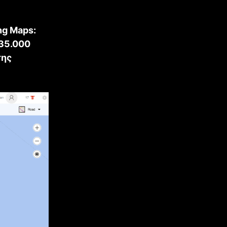
ng Maps:
35.000
της