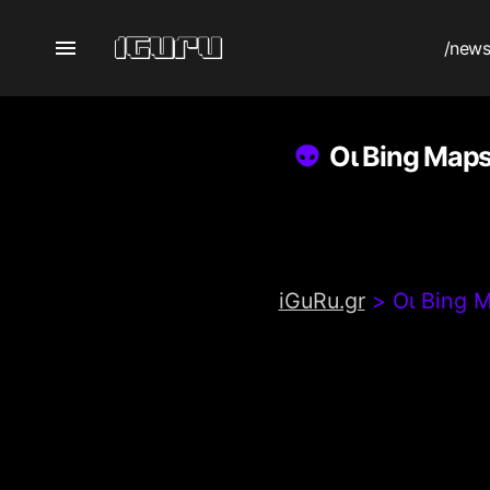
/new
Οι Bing Map
iGuRu.gr
>
Οι Bing 