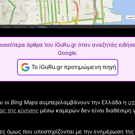
ρισσότερα άρθρα του iGuRu.gr όταν αναζητάς ειδήσε
Google.
Το iGuRu.gr προτιμώμενη πηγή
υ οι
Bing Maps
συμπεριλαμβάνουν την Ελλάδα η
υπ
ας της κίνησης
μέσω καμερών δεν είναι διαθέσιμη γ
ρες όμως που υποστηρίζονται με την ενημέρωση της