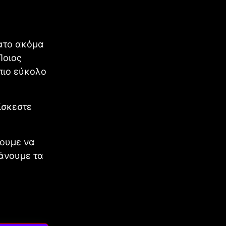
νατο ακόμα
Ποιος
 πιο εύκολο
ίσκεστε
γουμε να
βάνουμε τα