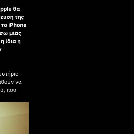
Apple θα
ίευση της
 το iPhone
έσω μιας
η ίδια η
ν
υστήριο
αθούν να
ύ, που