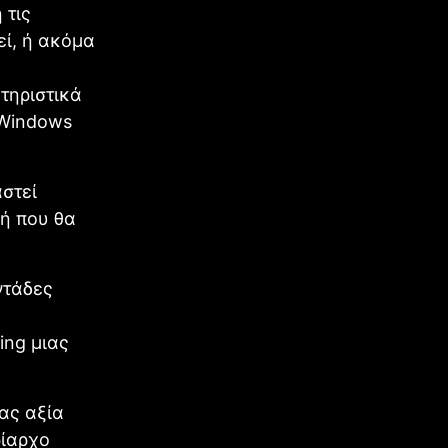
 τις
εί, ή ακόμα
τηριστικά
ι Windows
αστεί
μή που θα
ντάδες
ing μιας
ας αξία
ρίαρχο