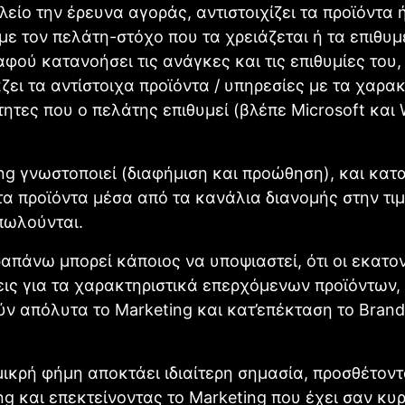
λείο την έρευνα αγοράς, αντιστοιχίζει τα προϊόντα ή
με τον πελάτη-στόχο που τα χρειάζεται ή τα επιθυμ
φού κατανοήσει τις ανάγκες και τις επιθυμίες του,
ει τα αντίστοιχα προϊόντα / υπηρεσίες με τα χαρακ
ιότητες που ο πελάτης επιθυμεί (βλέπε Microsoft κα
ng γνωστοποιεί (διαφήμιση και προώθηση), και κατ
τα προϊόντα μέσα από τα κανάλια διανομής στην τι
πωλούνται.
απάνω μπορεί κάποιος να υποψιαστεί, ότι οι εκατο
ις για τα χαρακτηριστικά επερχόμενων προϊόντων,
ν απόλυτα το Marketing και κατ’επέκταση το Brand
μικρή φήμη αποκτάει ιδιαίτερη σημασία, προσθέτοντ
ng και επεκτείνοντας το Marketing που έχει σαν κυ