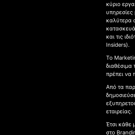
κύριο εργα
υπηρεσίες 
καλύτερα α
κατασκευάζ
και τις ιδ
Insiders).
To Marketi
διαθέσιμα 
πρέπει να 
Από τα παρ
δημοσιεύσε
εξυπηρετού
εταιρείας.
Έτσι κάθε 
στο Brandi