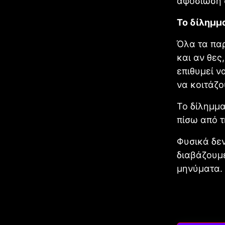
αφοσίωση 
Το δίλημμ
Όλα τα παρ
και αν θες
επιθυμεί ν
να κοιτάζου
Το δίλημμα
πίσω από τ
Φυσικά δεν
διαβάζουμε
μηνύματα.