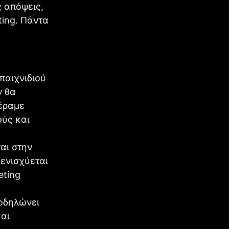
 απόψεις,
ting. Πάντα
παιχνιδιού
ν θα
έραμε
ούς και
ται στην
ενισχύεται
eting
υ
ποδηλώνει
και