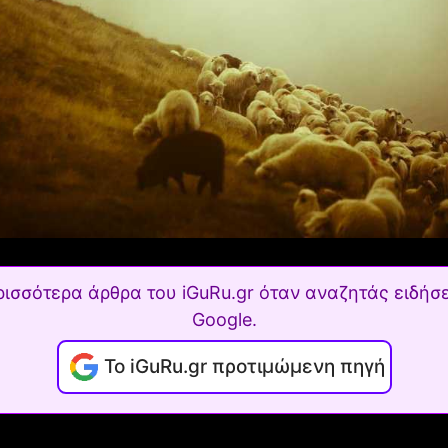
ρισσότερα άρθρα του iGuRu.gr όταν αναζητάς ειδήσε
Google.
Το iGuRu.gr προτιμώμενη πηγή