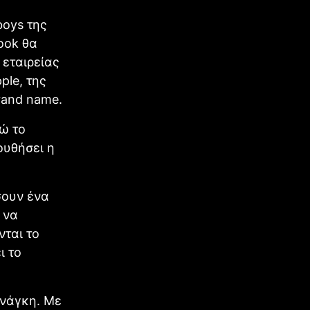
boys της
ook θα
 εταιρείας
pple, της
rand name.
νώ το
ουθήσει η
σουν ένα
 να
νται το
ι το
ανάγκη. Με