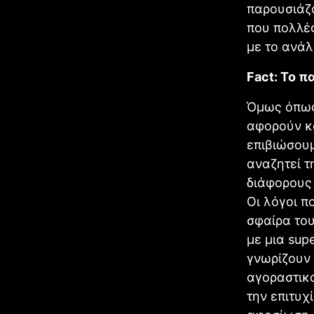
παρουσιάζο
που πολλές
με το ανά
Fact: Το π
Όμως όπως
αφορούν κ
επιβιώσου
αναζητεί τ
διάφορους
Οι λόγοι π
σφαίρα του
με μια sup
γνωρίζουν 
αγοραστικο
την επιτυχ