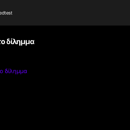
edtest
το δίλημμα
το δίλημμα