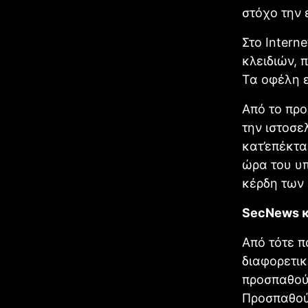
στόχο την 
Στο Intern
κλειδιών, 
Τα οφέλη ε
Από το προ
την ιστοσε
κατ’επέκτα
ώρα του υπ
κέρδη των 
SecNews κ
Από τότε 
διαφορετικ
προσπαθού
Προσπαθού