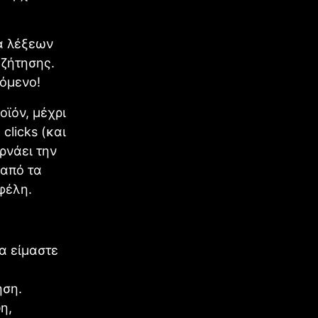
ία λέξεων
αζήτησης.
κόμενο!
οϊόν, μέχρι
clicks (και
ρνάει την
 από τα
φέλη.
α είμαστε
ηση.
η,