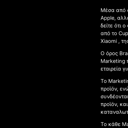
Μέσα από α
Apple, αλλ
δείτε ότι 
από το Cup
Xiaomi , τ
Ο όρος Bra
Marketing 
εταιρεία γ
Το Marketi
προϊόν, εν
συνδέονται
προϊόν, και
καταναλωτι
Το κάθε Ma