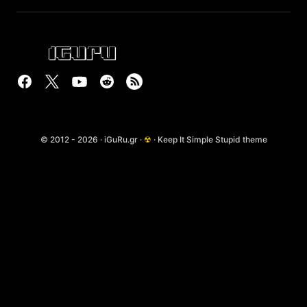
© 2012 - 2026 · iGuRu.gr ·
☢
· Keep It Simple Stupid theme