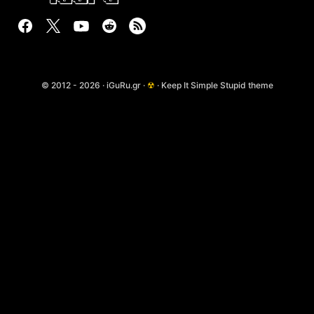
© 2012 - 2026 · iGuRu.gr ·
☢
· Keep It Simple Stupid theme