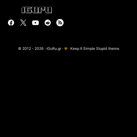
© 2012 - 2026 · iGuRu.gr ·
☢
· Keep It Simple Stupid theme