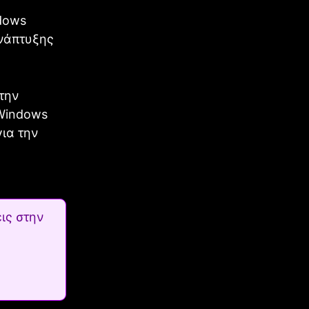
ndows
ανάπτυξης
 την
 Windows
για την
ις στην