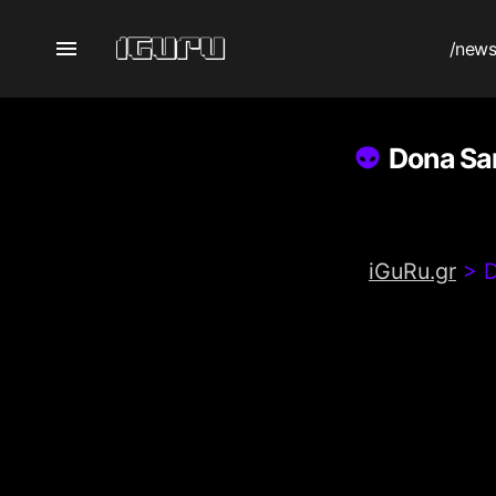
/new
Dona Sar
iGuRu.gr
>
D