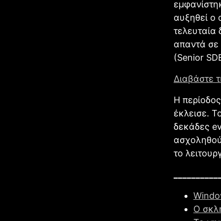
εμφανίστηκ
αυξηθεί ο 
τελευταία 
απαντά σε 
(Senior SD
Διαβάστε 
Η περίοδος
έκλεισε. Τ
δεκάδες ev
ασχοληθούμ
το λειτουργ
__________
Window
Ο σκλ