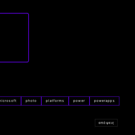
microsoft
photo
platforms
power
powerapps
απόψεις