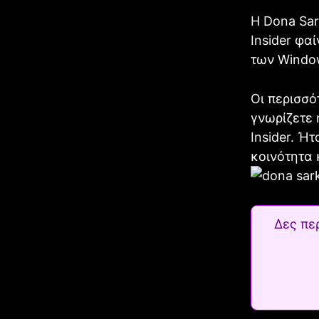
Η Dona Sar
Insider φα
των Window
Οι περισσό
γνωρίζετε 
Insider. Ή
κοινότητα 
Δες πε