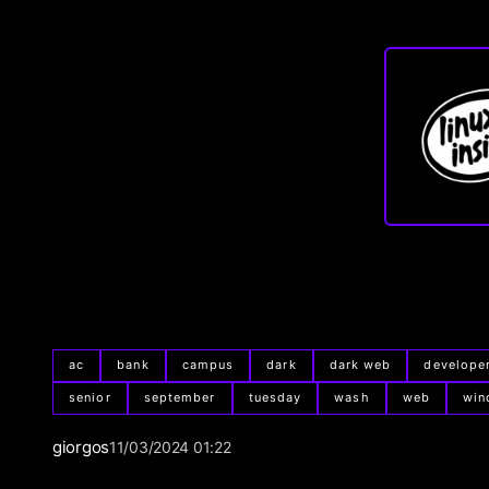
ac
bank
campus
dark
dark web
develope
senior
september
tuesday
wash
web
win
giorgos
11/03/2024 01:22