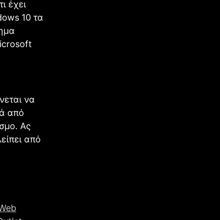
ι έχει
dows 10 τα
τημα
crosoft
νεται να
τά από
σμο. Ας
λείπει από
 Web