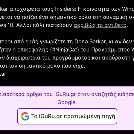
kar αποχαιρετά τους Insiders: Η κοινότητα των Wi
ίνεται να παίζει ένα σημαντικό ρόλο στη δυναμική 
s 10. Άλλοι πάλι πιστεύουν
ακριβώς το αντίθετο
.
τεροι από εσάς γνωρίζετε τη Dona Sarkar, κι αν δεν
ήταν η επικεφαλής (#NinjaCat) του Προγράμματος
ταν διαχειρίστρια του προγράμματος και ακούραστη 
και τον σημαντικό ρόλο που είχε.
ρισσότερα άρθρα του iGuRu.gr όταν αναζητάς ειδήσε
Google.
Το iGuRu.gr προτιμώμενη πηγή