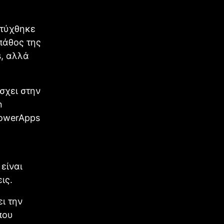
πτύχθηκε
πάθος της
s, αλλά
σχει στην
n
PowerApps
είναι
ις.
ει την
που