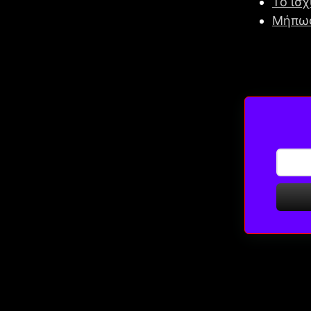
Το ισ
Μήπως