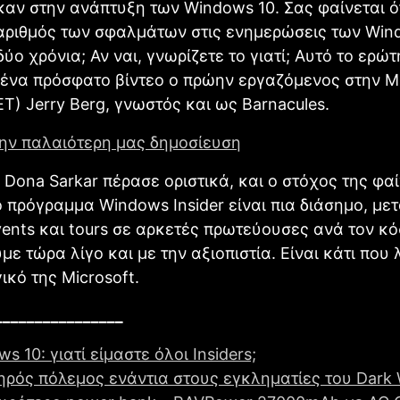
αν στην ανάπτυξη των Windows 10. Σας φαίνεται ότ
αριθμός των σφαλμάτων στις ενημερώσεις των Win
δύο χρόνια; Αν ναι, γνωρίζετε το γιατί; Αυτό το ερώ
ένα πρόσφατο βίντεο ο πρώην εργαζόμενος στην Mi
ET) Jerry Berg, γνωστός και ως Barnacules.
την παλαιότερη μας δημοσίευση
 Dona Sarkar πέρασε οριστικά, και ο στόχος της φαί
ο πρόγραμμα Windows Insider είναι πια διάσημο, με
ents και tours σε αρκετές πρωτεύουσες ανά τον κό
ε τώρα λίγο και με την αξιοπιστία. Είναι κάτι που 
ικό της Microsoft.
________________
s 10: γιατί είμαστε όλοι Insiders;
ηρός πόλεμος ενάντια στους εγκληματίες του Dark