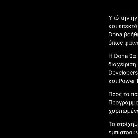
Υπό την ηγ
και επεκτά
Dona βοήθη
όπως
φαίν
Η Dona θα 
διαχείριση 
Developers
και Power B
Προς το πα
Προγράμματ
χαριτωμένο
Το στοίχημ
εμπιστοσύν