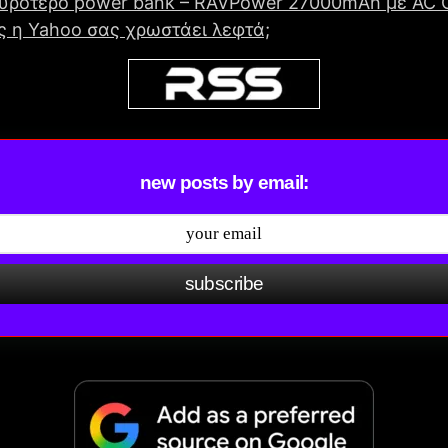
χυρότερο power bank – RAVPower 27000mAh με AC O
 η Yahoo σας χρωστάει λεφτά;
new posts by email:
subscribe