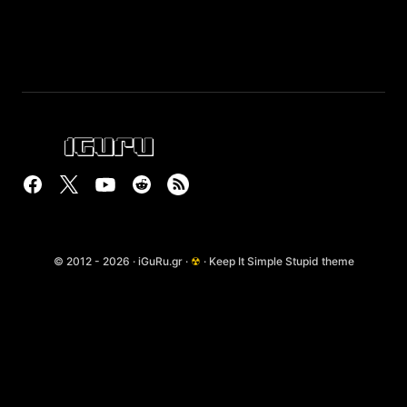
© 2012 - 2026 · iGuRu.gr ·
☢
· Keep It Simple Stupid theme