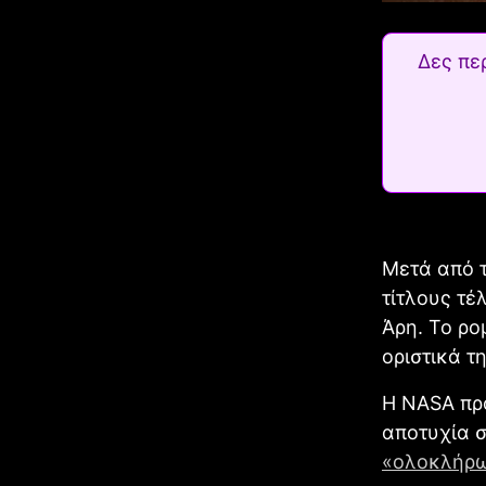
Δες πε
Μετά από 
τίτλους τέ
Άρη. Το ρο
οριστικά τ
Η NASA προ
αποτυχία 
«ολοκλήρω