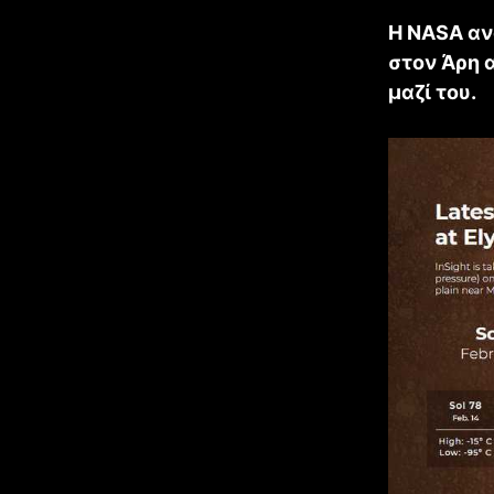
Η NASA αν
στον Άρη 
μαζί του.