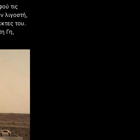
φού τις
ν λιγοστή,
κτες του.
η Γη,