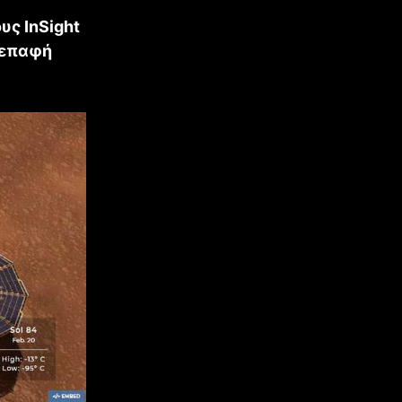
ς InSight
 επαφή