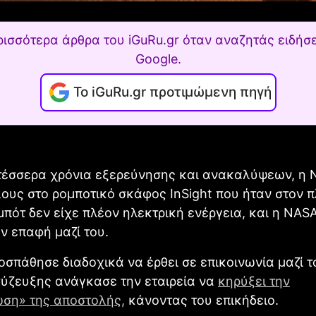
ρισσότερα άρθρα του iGuRu.gr όταν αναζητάς ειδήσε
Google.
Το iGuRu.gr προτιμώμενη πηγή
τέσσερα χρόνια εξερεύνησης και ανακαλύψεων, η 
λους στο ρομποτικό σκάφος InSight που ήταν στον 
μπότ δεν είχε πλέον ηλεκτρική ενέργεια, και η NAS
ην επαφή μαζί του.
σπάθησε διαδοχικά να έρθει σε επικοινωνία μαζί τ
σύζευξης ανάγκασε την εταιρεία να
κηρύξει την
ση» της αποστολής,
κάνοντας του επικήδειο.