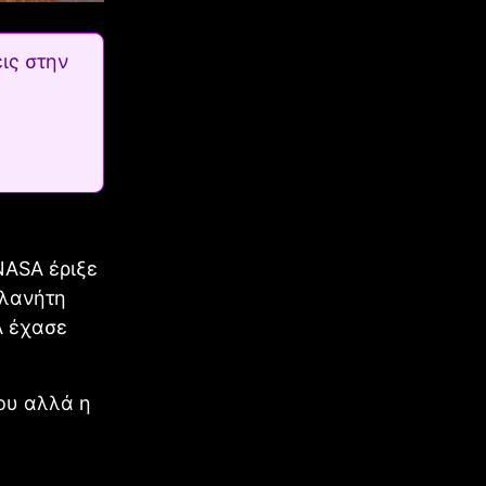
ις στην
NASA έριξε
πλανήτη
A έχασε
ου αλλά η