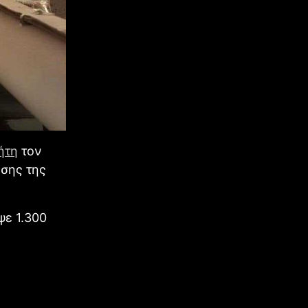
ήτη
τον
ησης της
ψε 1.300