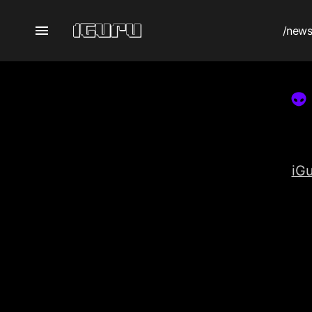
/new
iG