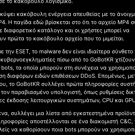
σε το κακόβουλο λογισμικό.
κύψει κακόβουλη ενέργεια απευθείας με το άνοιγμ
4. Η παγίδα εδώ βρίσκεται στο ότι το αρχείο MP4 
ε διαφορετικό κατάλογο και οι χρήστες μπορεί να
ν πρώτα το κακόβουλο αρχείο που το μιμείται.
 την ESET, το malware δεν είναι ιδιαίτερα σύνθετο 
 κυβερνοεγκληματίες πίσω από το GoBotKR χτίζουν
 bots, τα οποία μπορούν στη συνέχεια να χρησιμοπ
ση διαφόρων ειδών επιθέσεων DDoS. Επομένως, με
του, το GoBotKR συλλέγει πρώτα πληροφορίες συστ
 τον παραβιασμένο υπολογιστή, όπως ρυθμίσεις δικ
ες έκδοσης λειτουργικών συστημάτων, CPU και GPU
να, συλλέγει μια λίστα από εγκατεστημένα προϊόντα
ληροφορίες αποστέλλονται σε ένα διακομιστή C&C,
λείς να καθορίσουν ποια bots μπορούν να χρησιμο