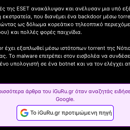
ές της ESET ανακάλυψαν και ανέλυσαν μια υπό εξ
εκστρατεία, που διανέμει ένα backdoor μέσω torre
ιώντας ως δόλωμα κορεάτικο τηλεοπτικό περιεχόμ
σόου) και πολλές φορές παιχνίδια.
r έχει εξαπλωθεί μέσω ιστότοπων torrent της Νότι
νας. Το malware επιτρέπει στον εισβολέα να συνδέσε
νο υπολογιστή σε ένα botnet και να τον ελέγχει α
ρισσότερα άρθρα του iGuRu.gr όταν αναζητάς ειδήσε
Google.
Το iGuRu.gr προτιμώμενη πηγή