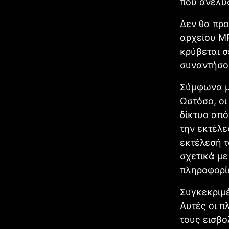
που ανέλυ
Δεν θα προ
αρχείου MP
κρύβεται σ
συναντήσου
Σύμφωνα με
Ωστόσο, οι
δίκτυο από
την εκτέλε
εκτέλεσή 
σχετικά με
πληροφορί
Συγκεκριμέ
Αυτές οι π
τους εισβο