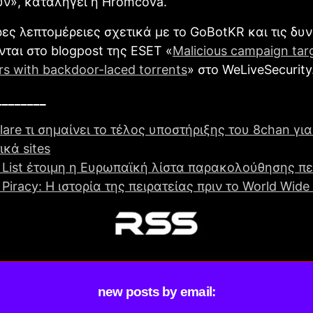
ν», καταλήγει η Hromcova.
ες λεπτομέρειες σχετικά με το GoBotKR και τις δυ
νται στο blogpost της ESET «
Malicious campaign tar
rs with backdoor-laced torrents
» στο WeLiveSecurity
________
lare τι σημαίνει το τέλος υποστήριξης του 8chan για
ικά sites
 List έτοιμη η Ευρωπαϊκή λίστα παρακολούθησης πε
 Piracy: Η ιστορία της πειρατείας πριν το World Wid
new posts by email: