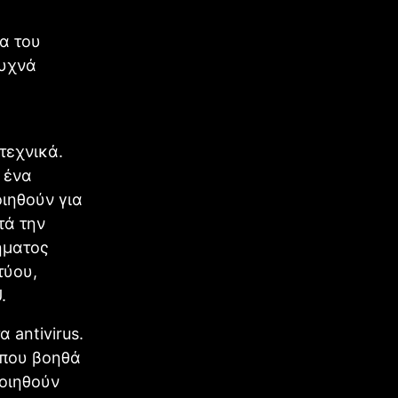
α του
συχνά
τεχνικά.
 ένα
οιηθούν για
τά την
ήματος
τύου,
.
 antivirus.
 που βοηθά
ποιηθούν