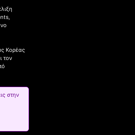
έλιξη
nts,
ενο
ας Κορέας
ι τον
πό
ις στην