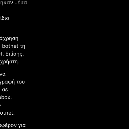
έθηκαν μέσα
ίδιο
τάχρηση
 botnet τη
t. Επίσης,
 χρήστη.
 να
ιγραφή του
 σε
pbox,
ο
otnet.
αφέρον για