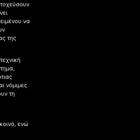
 στοχεύσουν
νει
κειμένου να
ων
ας της
 τεχνική
τημα,
ότιας
αι νόμιμες
ουν τη
κοινό, ενώ