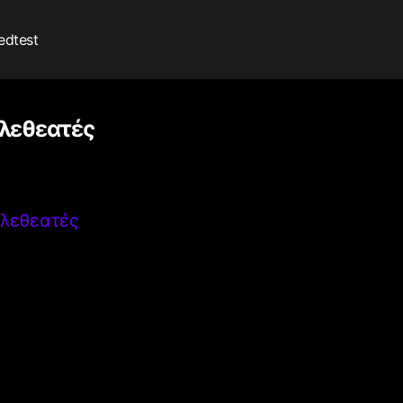
edtest
ηλεθεατές
ηλεθεατές