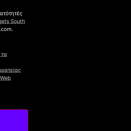
νατότητές
gets South
.com.
 τα
ιρατείας
e Web