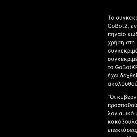
Το συγκεκρ
GoBot2, εν
πηγαίο κώ
χρήση στη 
συγκεκριμέ
συγκεκριμ
το GoBotKR
έχει δεχθε
ακολουθούμ
“Οι κυβερν
προσπαθού
λογισμικό 
κακόβουλα
επεκτάσεις