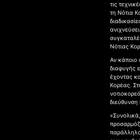
τις τεχνικ
τη Νότια Κ
διαδικασίε
ανιχνεύσει
συγκαταλέγ
Νότιας Κορ
Αν κάποιο 
διαφυγής ε
έχοντας κα
Κορέας. Στ
νοτιοκορεά
διεύθυνση 
«Συνολικά,
προσαρμόζ
παράλληλα