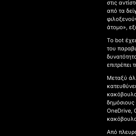
στις αντίσ
από τα δεί
φιλοξενούν
άτομο», εξ
Το bot έχε
του παραβι
δυνατότητα
επιτρέπει 
Μεταξύ άλ
κατευθύνει
κακόβουλο
δημόσιους
OneDrive, 
κακόβουλο 
Από πλευρά