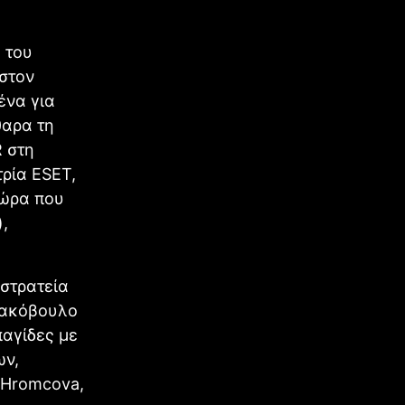
 του
 στον
ένα για
θαρα τη
 στη
ρία ESET,
χώρα που
,
κστρατεία
κακόβουλο
παγίδες με
ων,
a Hromcova,