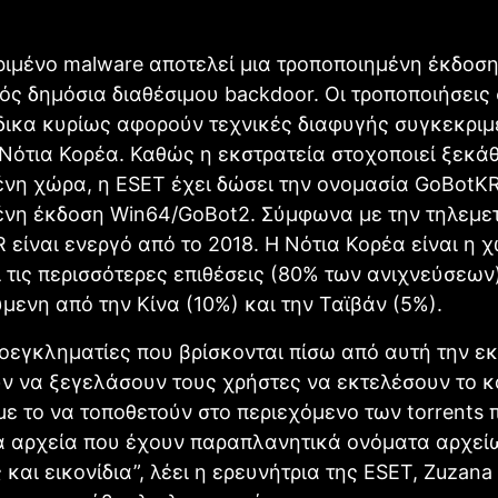
ιμένο malware αποτελεί μια τροποποιημένη έκδοση
ός δημόσια διαθέσιμου backdoor. Οι τροποποιήσεις
δικα κυρίως αφορούν τεχνικές διαφυγής συγκεκριμ
Νότια Κορέα. Καθώς η εκστρατεία στοχοποιεί ξεκά
νη χώρα, η ESET έχει δώσει την ονομασία GoBotKR
ένη έκδοση Win64/GoBot2. Σύμφωνα με την τηλεμετ
 είναι ενεργό από το 2018. Η Νότια Κορέα είναι η 
ί τις περισσότερες επιθέσεις (80% των ανιχνεύσεων)
ενη από την Κίνα (10%) και την Ταϊβάν (5%).
οεγκληματίες που βρίσκονται πίσω από αυτή την ε
ν να ξεγελάσουν τους χρήστες να εκτελέσουν το 
με το να τοποθετούν στο περιεχόμενο των torrents 
 αρχεία που έχουν παραπλανητικά ονόματα αρχεί
 και εικονίδια”, λέει η ερευνήτρια της ESET, Zuzan