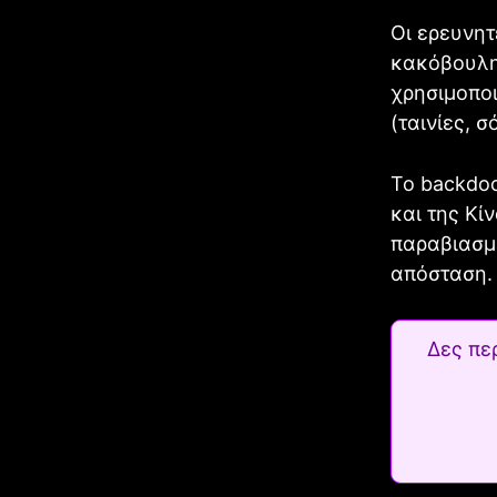
Οι ερευνητ
κακόβουλη 
χρησιμοπο
(ταινίες, 
Το backdoo
και της Κί
παραβιασμέ
απόσταση.
Δες πε