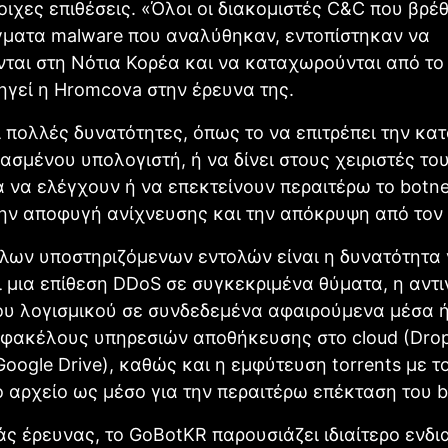
τοιχες επιθέσεις. «Όλοι οι διακομιστές C&C που βρ
γματα malware που αναλύθηκαν, εντοπίστηκαν να
ται στη Νότια Κορέα και να καταχωρούνται από το 
ηγεί η Hromcova στην έρευνα της.
ι πολλές δυνατότητες, όπως το να επιτρέπει την κα
ασμένου υπολογιστή, ή να δίνει στους χειριστές του
 να ελέγχουν ή να επεκτείνουν περαιτέρω το botne
την αποφυγή ανίχνευσης και την απόκρυψη από τον
λων υποστηριζόμενων εντολών είναι η δυνατότητα
 μια επίθεση DDoS σε συγκεκριμένα θύματα, η αντ
υ λογισμικού σε συνδεδεμένα αφαιρούμενα μέσα ή
 φακέλους υπηρεσιών αποθήκευσης στο cloud (Dro
Google Drive), καθώς και η εμφύτευση torrents με τ
αρχείο ως μέσο για την περαιτέρω επέκταση του b
ς έρευνας, το GoBotKR παρουσιάζει ιδιαίτερο ενδι