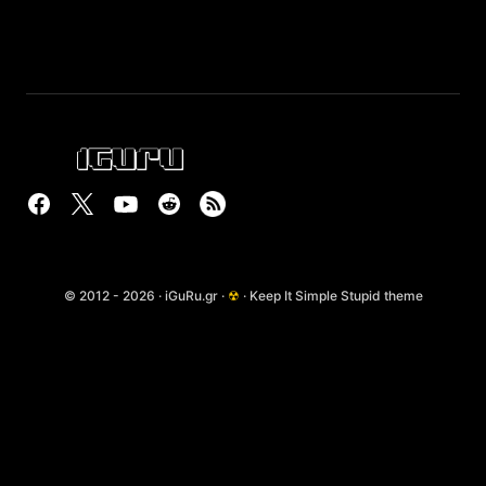
© 2012 - 2026 · iGuRu.gr ·
☢
· Keep It Simple Stupid theme