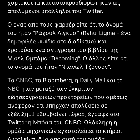
χαρτόκουτα και αυτοπροσδιορίστηκαν ως
απολυμένοι υπάλληλοι του Twitter.
Ο ένας από τους φαρσέρ είπε ότι το όνομά
του ήταν “Ράχουλ Λίγκμα” (Rahul Ligma – ένα
δημοφιλές μιμίδιο
στο διαδίκτυο) και
κρατούσε ένα αντίγραφο του βιβλίου της
Μισέλ Ομπάμα “Becoming”. Ο άλλος είπε ότι
το όνομά του ήταν “Ντάνιελ Τζόνσον”.
Το
CNBC
, το Bloomberg, η
Daily Mail
και το
NBC
ήταν μεταξύ των έγκριτων
ειδησεογραφικών πρακτορείων που αμέσως
ανέφεραν ότι υπήρχαν απολύσεις σε
εξέλιξη…! «Συμβαίνει τώρα», έγραψε στο
Twitter η Μπόσα του CNBC. Ολόκληρη η
ομάδα μηχανικών εγκαταλείπει το κτήριο.
Αυτοί είναι δύο από αυτή την ομάδα.