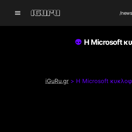
/new
Η Microsoft 
iGuRu.gr
>
Η Microsoft κυκλο