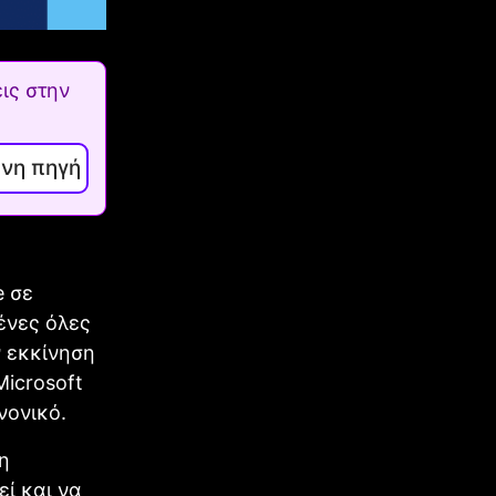
ις στην
ενη πηγή
e σε
ένες όλες
ν εκκίνηση
icrosoft
νονικό.
η
ί και να