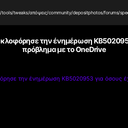
s
/tools
/tweaks
/απόψεις
/community
/depositphotos
/forums
/spe
κυκλοφόρησε την ένημέρωση KB5020953
πρόβλημα με το OneDrive
φόρησε την ένημέρωση KB5020953 για όσους έ