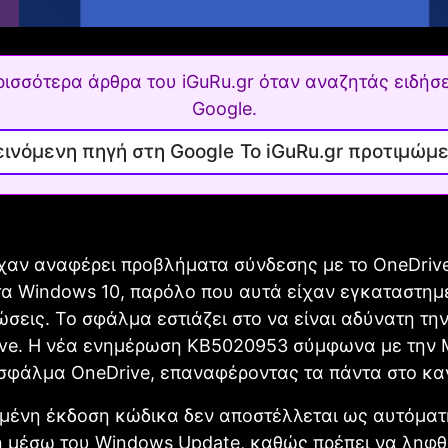
ρισσότερα άρθρα του iGuRu.gr όταν αναζητάς ειδήσε
Google.
Το iGuRu.gr προτιμώμ
χαν αναφέρει προβλήματα σύνδεσης με το OneDriv
α Windows 10, παρόλο που αυτά είχαν εγκαταστημ
ώσεις. Το σφάλμα εστιάζει στο να είναι αδύνατη τη
ive. Η νέα ενημέρωση KB5020953 σύμφωνα με την M
 σφάλμα OneDrive, επαναφέροντας τα πάντα στο κα
μένη έκδοση κώδικα δεν αποστέλλεται ως αυτόματ
 μέσω του Windows Update, καθώς πρέπει να ληφθε