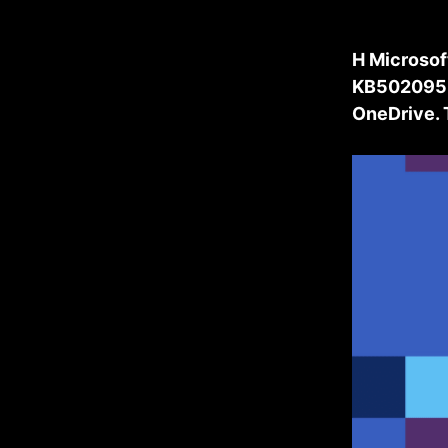
Η Microso
KB5020953
OneDrive.