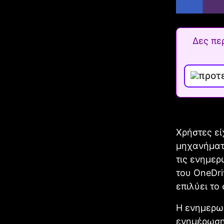
Δες πε
Χρήστες εί
μηχανήματ
τις ενημερ
του OneDr
επιλύει το
H ενημερω
ενημέρωση