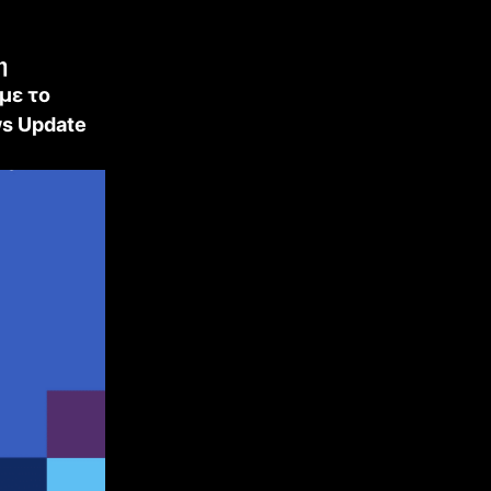
η
με το
ws Update