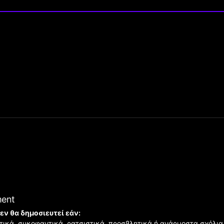
ment
εν θα δημοσιευτεί εάν:
ιστικά, συκοφαντικά, ρατσιστικά, προσβλητικά ή ανάρμοστα σχόλια