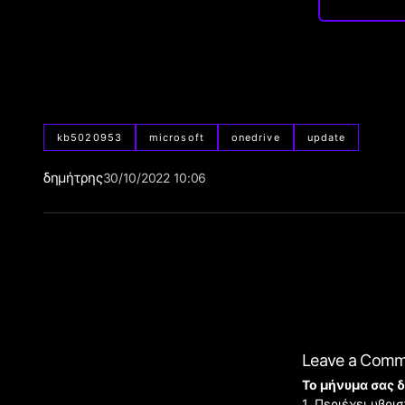
kb5020953
microsoft
onedrive
update
δημήτρης
30/10/2022 10:06
Leave a Com
Το μήνυμα σας δ
1. Περιέχει υβρ