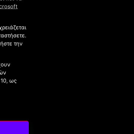
crosoft
χρειάζεται
ταστήσετε.
ήστε την
χουν
κών
10, ως