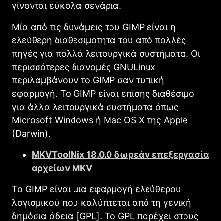
γίνονται εύκολα σενάρια.
Μία από τις δυνάμεις του
GIMΡ
είναι η
ελεύθερη διαθεσιμότητα του από πολλές
πηγές για πολλά λειτουργικά συστήματα. Οι
περισσότερες διανομές
GNU
Linux
περιλαμβάνουν το
GIMP
σαν τυπική
εφαρμογή. Το
GIMΡ
είναι επίσης διαθέσιμο
για άλλα λειτουργικά συστήματα όπως
Microsoft Windows
ή
Mac OS X
της Apple
(
Darwin
).
MKVToolNix 18.0.0 δωρεάν επεξεργασία
αρχείων MKV
Το
GIMΡ
είναι μια εφαρμογή ελεύθερου
λογισμικού που καλύπτεται από τη γενική
δημόσια άδεια [
GPL
]. Το
GPL
παρέχει στους