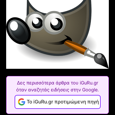
Δες περισσότερα άρθρα του iGuRu.gr
όταν αναζητάς ειδήσεις στην Google.
Το iGuRu.gr προτιμώμενη πηγή