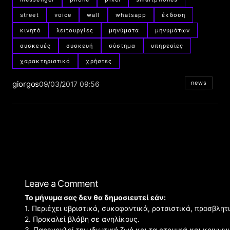
street
voice
wall
whatsapp
έκδοση
κινητό
λειτουργίες
μηνύματα
μηνυμάτων
συσκευές
συσκευή
σύστημα
υπηρεσίες
χαρακτηριστικό
χρήστες
giorgos
news
09/03/2017 09:56
Leave a Comment
Το μήνυμα σας δεν θα δημοσιευτεί εάν:
1. Περιέχει υβριστικά, συκοφαντικά, ρατσιστικά, προσβλητ
2. Προκαλεί βλάβη σε ανηλίκους.
3. Παρενοχλεί την ιδιωτική ζωή και τα ατομικά και κοινω