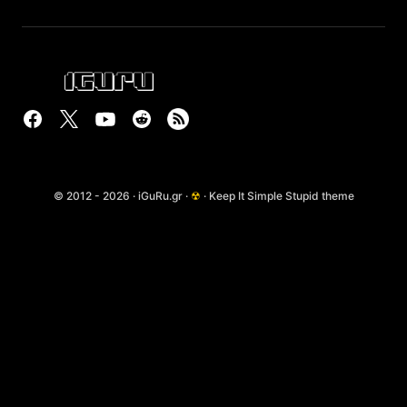
© 2012 - 2026 · iGuRu.gr ·
☢
· Keep It Simple Stupid theme