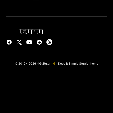
© 2012 - 2026 · iGuRu.gr ·
☢
· Keep It Simple Stupid theme