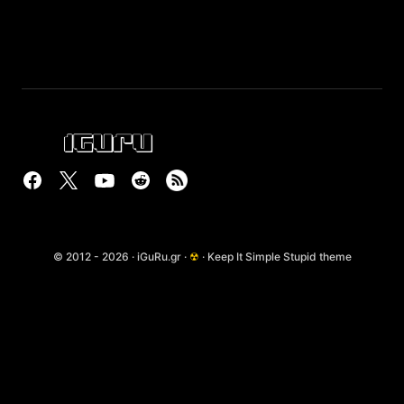
© 2012 - 2026 · iGuRu.gr ·
☢
· Keep It Simple Stupid theme