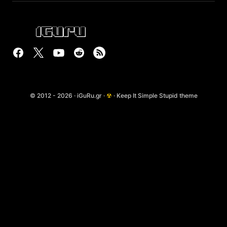
© 2012 - 2026 · iGuRu.gr ·
☢
· Keep It Simple Stupid theme