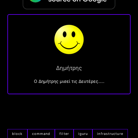
Δημήτρης
O Δημήτρης μισεί τις Δευτέρες…..
block
command
filter
iguru
infrastructure