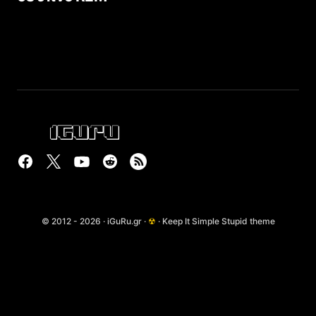
© 2012 - 2026 · iGuRu.gr ·
☢
· Keep It Simple Stupid theme