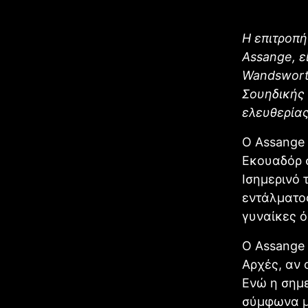
Η επιτροπή
Assange, ε
Wandsworth
Σουηδικής 
ελευθερίας
Ο Assange 
Εκουαδόρ 
Ισημερινό 
εντάλματος
γυναίκες ό
Ο Assange 
Αρχές, αν 
Ενώ η σημ
σύμφωνα με