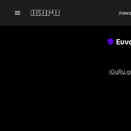
/new
Ευνο
iGuRu.g