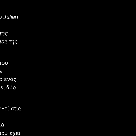
 Julian
υ
της
ιες της
του
ν
ο ενός
ει δύο
θεί στις
λά
που έχει