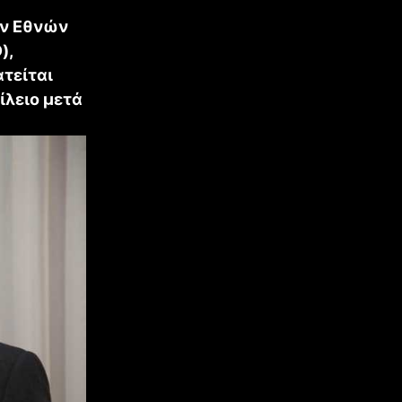
ων Εθνών
),
ατείται
ίλειο μετά