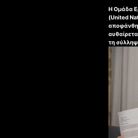
Η Ομάδα Ε
(United Na
αποφάνθηκε
αυθαίρετα
τη σύλληψ