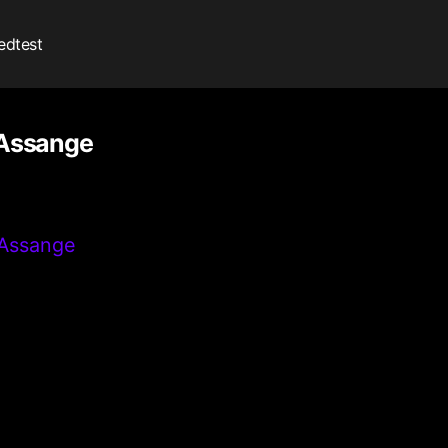
edtest
 Assange
 Assange