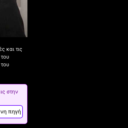
ς και τις
 του
 του
ις στην
ενη πηγή