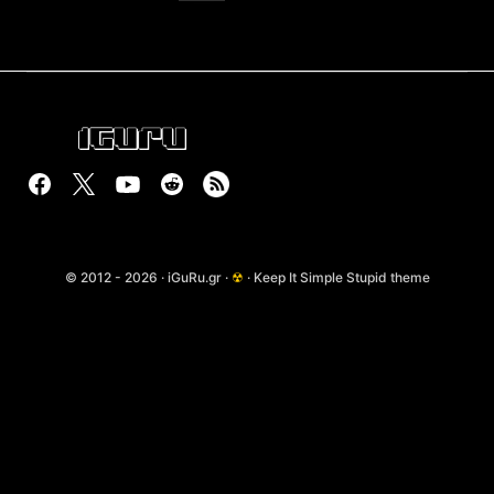
© 2012 - 2026 · iGuRu.gr ·
☢
· Keep It Simple Stupid theme