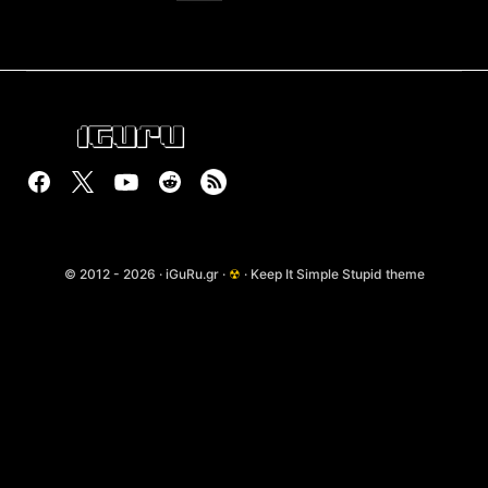
© 2012 - 2026 · iGuRu.gr ·
☢
· Keep It Simple Stupid theme